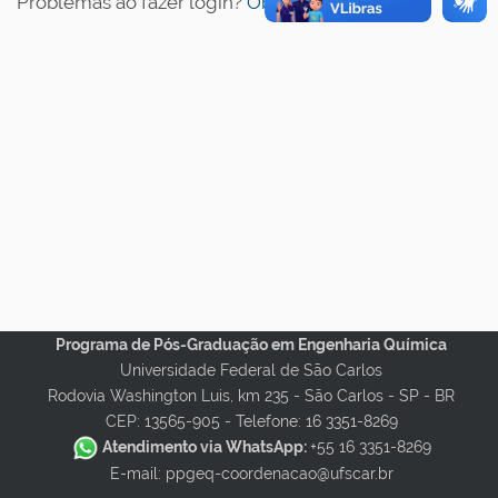
Problemas ao fazer login?
Obter ajuda
.
Programa de Pós-Graduação em Engenharia Química
Universidade Federal de São Carlos
Rodovia Washington Luis, km 235 - São Carlos - SP - BR
CEP: 13565-905 -
Telefone: 16 3351-8269
Atendimento via WhatsApp:
+55 16 3351-8269
E-mail: ppgeq-coordenacao@ufscar.br