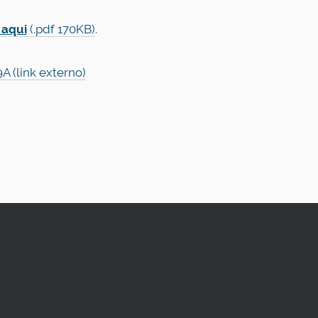
 aqui
(.pdf 170KB)
.
 (link externo)