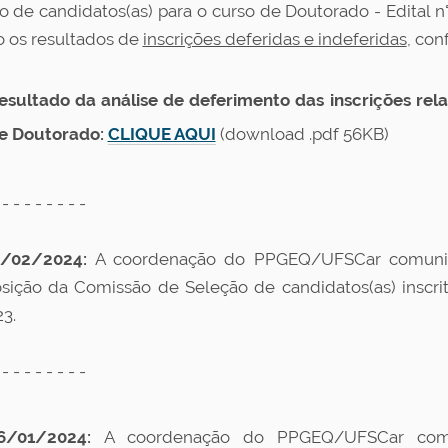
vo de candidatos(as) para o curso de Doutorado - Edita
o os resultados de
inscrições deferidas e indeferidas
, co
esultado da análise de deferimento das inscrições rel
e Doutorado:
CLIQUE AQUI
(download .pdf 56KB)
 - - - - - - - -
/02/2024:
A coordenação do PPGEQ/UFSCar comuni
ição da Comissão de Seleção de candidatos(as) inscrito
3.
 - - - - - - - -
/01/2024:
A coordenação do PPGEQ/UFSCar comu