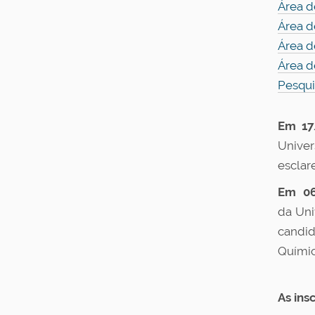
Área d
Área d
Área d
Área d
Pesqui
Em 17
Unive
esclar
Em 06
da Uni
candid
Quími
As ins