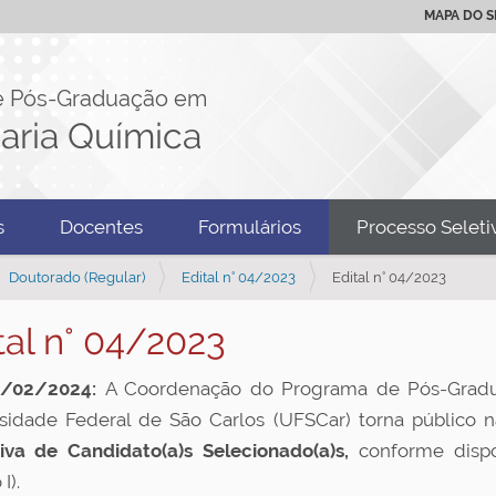
MAPA DO S
e Pós-Graduação em
aria Química
s
Docentes
Formulários
Processo Seleti
Doutorado (Regular)
Edital n° 04/2023
Edital n° 04/2023
tal n° 04/2023
/02/2024:
A Coordenação do Programa de Pós-Grad
sidade Federal de São Carlos (UFSCar) torna público 
tiva de Candidato(a)s Selecionado(a)s
,
conforme disp
I).