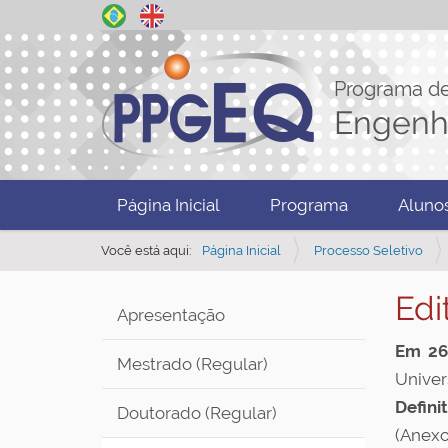
Programa d
Engenh
N
Página Inicial
Programa
Aluno
a
v
Você está aqui:
Página Inicial
Processo Seletivo
e
Edi
g
Apresentação
a
Em 26
ç
Mestrado (Regular)
Univer
ã
Defini
Doutorado (Regular)
o
(Anexo 