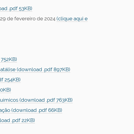
oad .pdf 53KB)
29 de fevereiro de 2024
(clique aqui e
 752KB)
atálise (download .pdf 897KB)
df 254KB)
10KB)
Químicos (download .pdf 763KB)
ação (download .pdf 66KB)
oad .pdf 22KB)