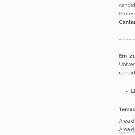
candid
Profes
Cantar
- - - - -
Em 21
Univer
candid
L
Temas 
Área d
Área d