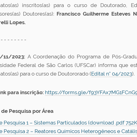
atos(as) inscritos(as) para o curso de Doutorado,
Ed
sores(as) Doutores(as):
Francisco Guilherme Esteves N
elli Lopes.
 - - - - - - - -
/11/2023:
A Coordenação do Programa de Pós-Gradu
sidade Federal de São Carlos (UFSCar) informa que est
atos(as) para o curso de Doutororado (
Edital n° 04/2023
).
ink para inscrição:
https://forms.gle/f93YFAx7MG1FCnG9A
de Pesquisa por Área
e Pesquisa 1 – Sistemas Particulados (download .pdf 752
e Pesquisa 2 – Reatores Químicos Heterogêneos e Catáli