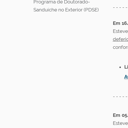
Programa de Doutorado-
- - - - -
Sanduíche no Exterior (PDSE)
Em 16
Esteve
deferi
confo
L
A
- - - - -
Em 05
Esteve