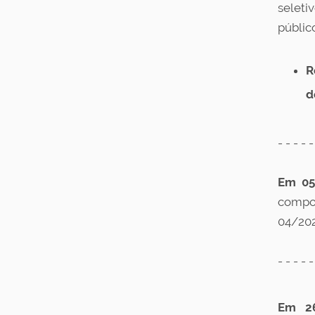
seleti
públic
R
d
- - - - -
Em 05
compos
04/202
- - - - -
Em 26