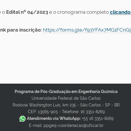
o
 o
Edital n
04/2023
e o cronograma completo
clicando
ink para inscrição:
https://forms.gle/f93YFAx7MG1FCnG9A
Programa de Pós-Graduação em Engenharia Química
Universidade Federal de São Carlos
Rodovia Washington Luis, km 235 - São Carlos - SP - BR
CEP: 13565-905 -
Telefone: 16 3351-8269
Atendimento via WhatsApp:
+55 16 3351-8269
E-mail: ppgeq-coordenacao@ufscar.br