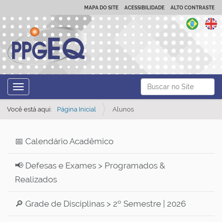
MAPA DO SITE
ACESSIBILIDADE
ALTO CONTRASTE
N
Busca
Toggle navigation
a
Busca Avançada…
v
Você está aqui:
Página Inicial
Alunos
e
g
📅 Calendário Acadêmico
a
ç
📢 Defesas e Exames > Programados &
ã
Realizados
o
🔎 Grade de Disciplinas > 2º Semestre | 2026