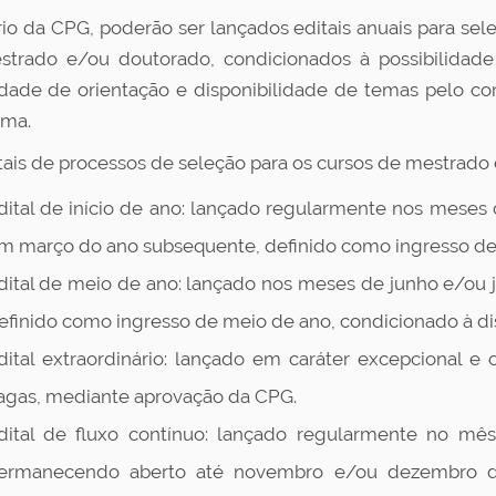
ério da CPG, poderão ser lançados editais anuais para se
trado e/ou doutorado, condicionados à possibilidade 
dade de orientação e disponibilidade de temas pelo co
ama.
tais de processos de seleção para os cursos de mestrado 
dital de início de ano: lançado regularmente nos mese
m março do ano subsequente, definido como ingresso de i
dital de meio de ano: lançado nos meses de junho e/ou 
efinido como ingresso de meio de ano, condicionado à dis
dital extraordinário: lançado em caráter excepcional e 
agas, mediante aprovação da CPG.
dital de fluxo contínuo: lançado regularmente no mê
ermanecendo aberto até novembro e/ou dezembro do