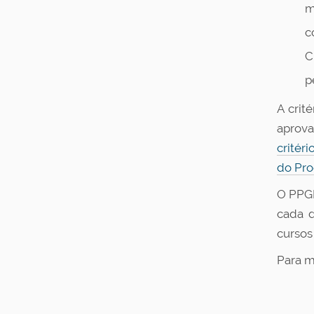
m
c
C
p
A crit
aprova
critér
do Pro
O PPGE
cada d
cursos
Para m