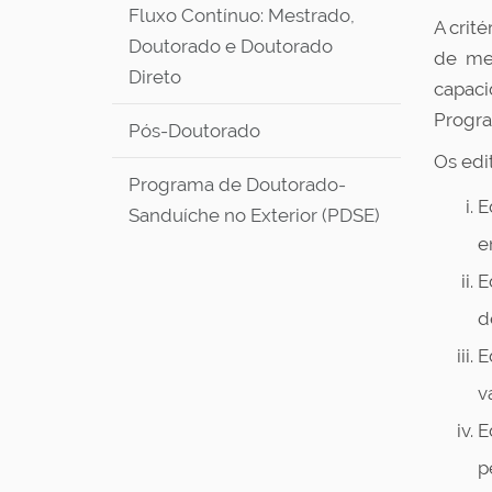
Fluxo Contínuo: Mestrado,
A crit
Doutorado e Doutorado
de mes
Direto
capaci
Progr
Pós-Doutorado
Os edi
Programa de Doutorado-
E
Sanduíche no Exterior (PDSE)
e
E
d
E
v
E
p