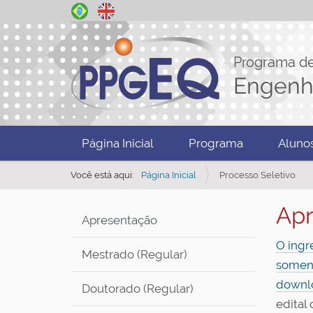
Programa d
Engenh
N
Página Inicial
Programa
Aluno
a
v
Você está aqui:
Página Inicial
Processo Seletivo
e
Apr
g
Apresentação
a
O ingr
ç
Mestrado (Regular)
soment
ã
downlo
Doutorado (Regular)
o
edital 