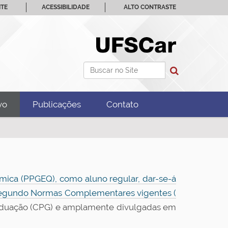
ITE
ACESSIBILIDADE
ALTO CONTRASTE
Busca
Busca Avançada…
vo
Publicações
Contato
ica (PPGEQ), como aluno regular, dar-se-á
 segundo Normas Complementares vigentes (
aduação (CPG) e amplamente divulgadas em