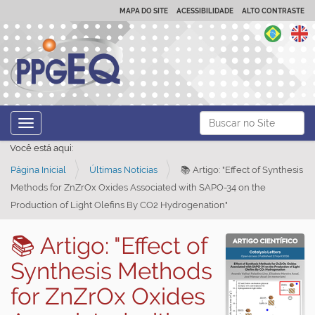
MAPA DO SITE
ACESSIBILIDADE
ALTO CONTRASTE
N
Busca
Toggle navigation
a
Busca Avançada…
Você está aqui:
v
Página Inicial
Últimas Notícias
📚 Artigo: "Effect of Synthesis
e
Methods for ZnZrOx Oxides Associated with SAPO-34 on the
g
Production of Light Olefins By CO2 Hydrogenation"
a
ç
📚 Artigo: "Effect of
ã
Synthesis Methods
o
for ZnZrOx Oxides