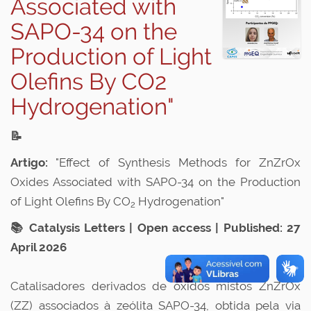
Associated with
SAPO-34 on the
Production of Light
Olefins By CO2
Hydrogenation"
📝
Artigo:
"Effect of Synthesis Methods for ZnZrOx
Oxides Associated with SAPO-34 on the Production
of Light Olefins By CO
Hydrogenation"
2
📚 Catalysis Letters | Open access | Published: 27
April 2026
Catalisadores derivados de óxidos mistos ZnZrOx
(ZZ) associados à zeólita SAPO-34, obtida pela via