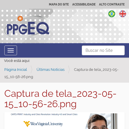
MAPA DO SITE
ACESSIBILIDADE
ALTO CONTRASTE
N
Busca
Toggle navigation
a
Busca Avançada…
Você está aqui:
v
Página Inicial
Últimas Notícias
Captura de tela_2023-05-
e
15_10-56-26.png
g
a
Captura de tela_2023-05-
ç
15_10-56-26.png
ã
o