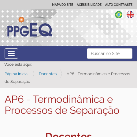
MAPA DO SITE
ACESSIBILIDADE
ALTO CONTRASTE
N
Busca
Toggle navigation
a
Busca Avançada…
Você está aqui:
v
Página Inicial
Docentes
AP6 - Termodinâmica e Processos
e
de Separação
g
a
AP6 - Termodinâmica e
ç
Processos de Separação
ã
o
Docentes