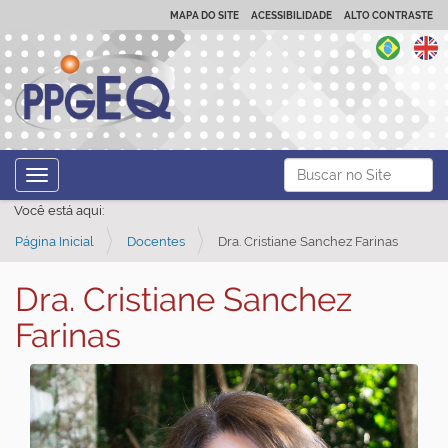
MAPA DO SITE
ACESSIBILIDADE
ALTO CONTRASTE
N
Busca
Toggle navigation
a
Busca Avançada…
Você está aqui:
v
Página Inicial
Docentes
Dra. Cristiane Sanchez Farinas
e
g
Dra. Cristiane Sanchez
a
Farinas
ç
ã
o