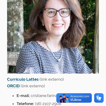
Currículo Lattes
(link externo)
ORCID
(link externo)
E-mail:
cristiane.farinas@embrapa.br
Telefone:
(16)
2107-2908