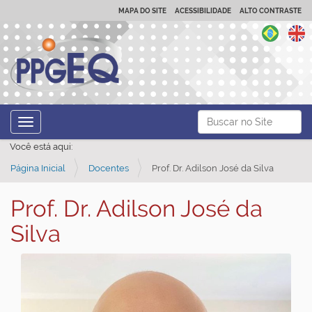
MAPA DO SITE
ACESSIBILIDADE
ALTO CONTRASTE
N
Busca
Toggle navigation
a
Busca Avançada…
Você está aqui:
v
Página Inicial
Docentes
Prof. Dr. Adilson José da Silva
e
g
Prof. Dr. Adilson José da
a
Silva
ç
ã
o