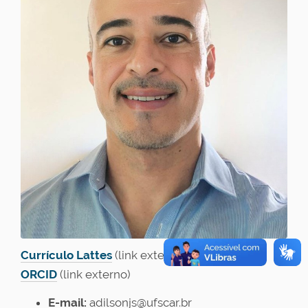
Currículo Lattes
(link externo)
ORCID
(link externo)
E-mail:
adilsonjs@ufscar.br