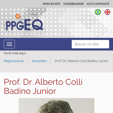
MAPA DO SITE
ACESSIBILIDADE
ALTO CONTRASTE
N
Busca
Toggle navigation
a
Busca Avançada…
Você está aqui:
v
Página Inicial
Docentes
Prof. Dr. Alberto Colli Badino Junior
e
g
a
Prof. Dr. Alberto Colli
ç
Badino Junior
ã
o