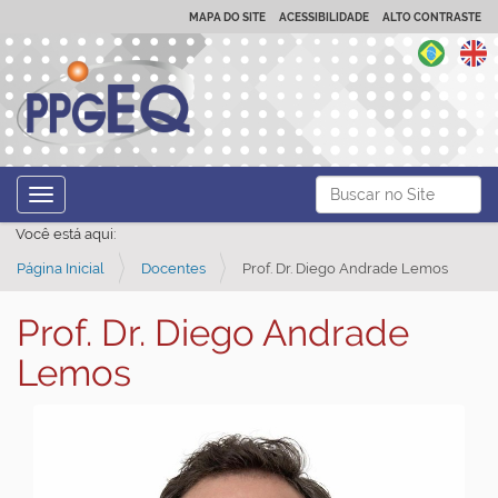
MAPA DO SITE
ACESSIBILIDADE
ALTO CONTRASTE
N
Busca
Toggle navigation
a
Busca Avançada…
Você está aqui:
v
Página Inicial
Docentes
Prof. Dr. Diego Andrade Lemos
e
g
Prof. Dr. Diego Andrade
a
Lemos
ç
ã
o