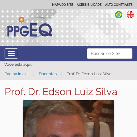
MAPA DO SITE
ACESSIBILIDADE
ALTO CONTRASTE
N
Busca
Toggle navigation
a
Busca Avançada…
Você está aqui:
v
Página Inicial
Docentes
Prof. Dr. Edson Luiz Silva
e
g
Prof. Dr. Edson Luiz Silva
a
ç
ã
o