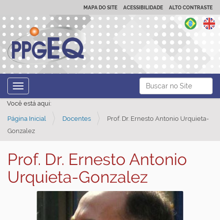
MAPA DO SITE
ACESSIBILIDADE
ALTO CONTRASTE
N
Busca
Toggle navigation
a
Busca Avançada…
Você está aqui:
v
Página Inicial
Docentes
Prof. Dr. Ernesto Antonio Urquieta-
e
Gonzalez
g
a
Prof. Dr. Ernesto Antonio
ç
Urquieta-Gonzalez
ã
o