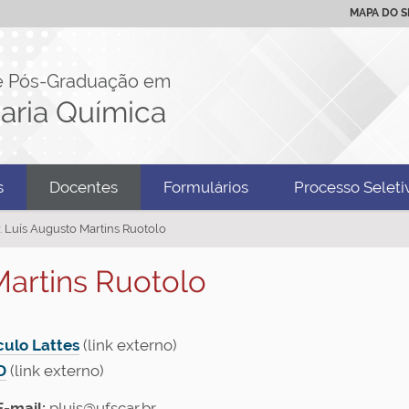
MAPA DO S
e Pós-Graduação em
aria Química
s
Docentes
Formulários
Processo Seleti
r. Luís Augusto Martins Ruotolo
 Martins Ruotolo
culo Lattes
(link externo)
D
(link externo)
E-mail:
pluis@ufscar.br