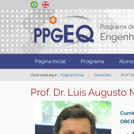
Programa d
Engenh
N
Página Inicial
Programa
Aluno
a
v
Você está aqui:
Página Inicial
Docentes
Prof. D
e
Prof. Dr. Luís Augusto
g
a
ç
Currí
ã
ORCI
o