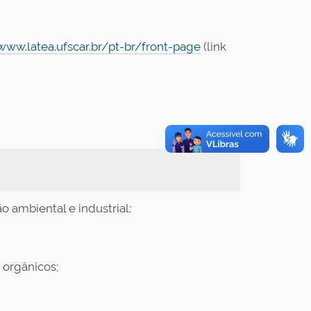
/www.latea.ufscar.br/pt-br/front-page
(link
ambiental e industrial:
 orgânicos;