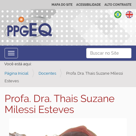
MAPA DO SITE
ACESSIBILIDADE
ALTO CONTRASTE
N
Busca
Toggle navigation
a
Busca Avançada…
Você está aqui:
v
Página Inicial
Docentes
Profa. Dra. Thais Suzane Milessi
e
Esteves
g
a
Profa. Dra. Thais Suzane
ç
Milessi Esteves
ã
o