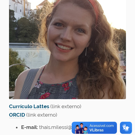
Currículo Lattes
(link externo)
ORCID
(link externo)
E-mail:
thais.milessi@ufscar.br