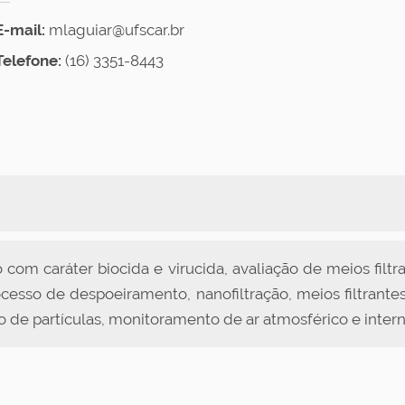
E-mail:
mlaguiar@ufscar.br
Telefone:
(16) 3351-8443
do com caráter biocida e virucida, avaliação de meios filt
cesso de despoeiramento, nanofiltração, meios filtrantes
ção de partículas, monitoramento de ar atmosférico e intern