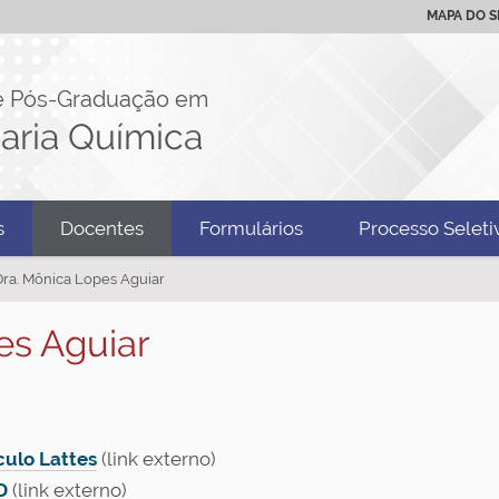
MAPA DO S
e Pós-Graduação em
aria Química
s
Docentes
Formulários
Processo Seleti
 Dra. Mônica Lopes Aguiar
es Aguiar
culo Lattes
(link externo)
D
(link externo)