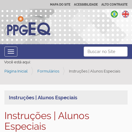
MAPA DO SITE
ACESSIBILIDADE
ALTO CONTRASTE
N
Busca
Toggle navigation
a
Busca Avançada…
Você está aqui:
v
Página Inicial
Formulários
Instruções | Alunos Especiais
e
g
a
ç
Instruções | Alunos Especiais
ã
Instruções | Alunos
o
Especiais