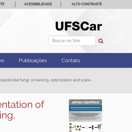
ITE
ACESSIBILIDADE
ALTO CONTRASTE
Busca
Busca Avançada…
vo
Publicações
Contato
opesticidal fungi: screening, optimization and scale-
entation of
ing,