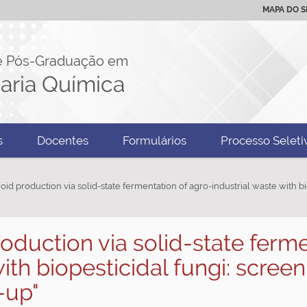
MAPA DO S
e Pós-Graduação em
aria Química
s
Docentes
Formulários
Processo Seleti
noid production via solid-state fermentation of agro-industrial waste with bi
roduction via solid-state ferm
ith biopesticidal fungi: screen
-up"