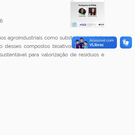
26
os agroindustriais como substrato para três
ão desses compostos bioativos. O processo
ustentável para valorização de resíduos e