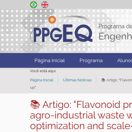
Programa d
Engenh
N
Página Inicial
Programa
Aluno
a
Você está aqui:
v
Página Inicial
Últimas Notícias
📚 Artigo: "Flavo
e
up"
g
a
📚 Artigo: "Flavonoid p
ç
agro-industrial waste w
ã
o
optimization and scale