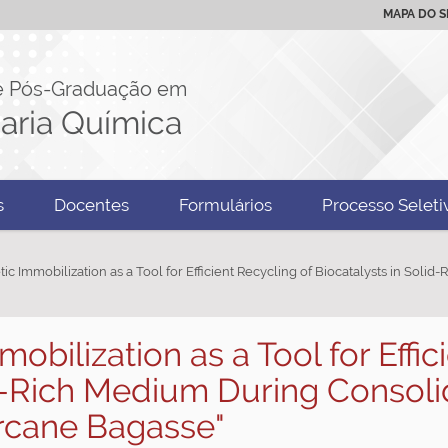
MAPA DO S
e Pós-Graduação em
aria Química
s
Docentes
Formulários
Processo Seleti
tic Immobilization as a Tool for Efficient Recycling of Biocatalysts in Sol
mobilization as a Tool for Effi
id-Rich Medium During Consol
rcane Bagasse"