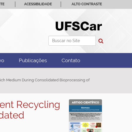
ITE
ACESSIBILIDADE
ALTO CONTRASTE
Busca
Busca Avançada…
vo
Publicações
Contato
id-Rich Medium During Consolidated Bioprocessing of
cient Recycling
idated