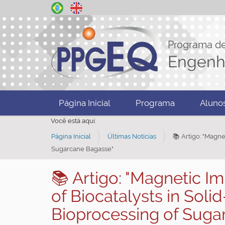
Programa d
Engenh
N
Página Inicial
Programa
Aluno
a
Você está aqui:
v
Página Inicial
Últimas Notícias
📚 Artigo: "Magne
e
Sugarcane Bagasse"
g
a
📚 Artigo: "Magnetic Im
ç
of Biocatalysts in Sol
ã
o
Bioprocessing of Suga