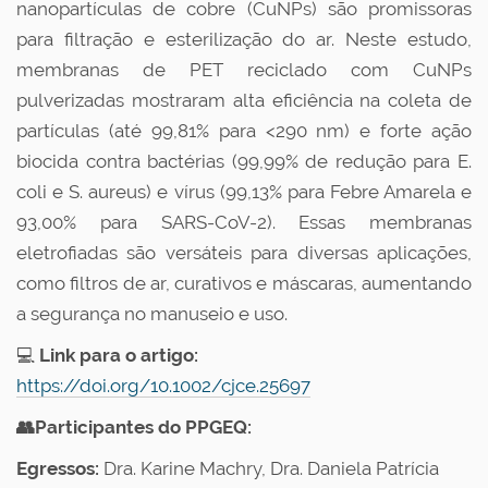
nanopartículas de cobre (CuNPs) são promissoras
para filtração e esterilização do ar. Neste estudo,
membranas de PET reciclado com CuNPs
pulverizadas mostraram alta eficiência na coleta de
partículas (até 99,81% para <290 nm) e forte ação
biocida contra bactérias (99,99% de redução para E.
coli e S. aureus) e vírus (99,13% para Febre Amarela e
93,00% para SARS-CoV-2). Essas membranas
eletrofiadas são versáteis para diversas aplicações,
como filtros de ar, curativos e máscaras, aumentando
a segurança no manuseio e uso.
💻
Link para o artigo:
https://doi.org/10.1002/cjce.25697
👥Participantes do PPGEQ:
Egressos:
Dra. Karine Machry, Dra. Daniela Patrícia