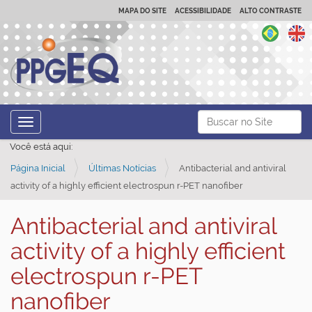
MAPA DO SITE
ACESSIBILIDADE
ALTO CONTRASTE
N
Busca
Toggle navigation
a
Busca Avançada…
Você está aqui:
v
Página Inicial
Últimas Notícias
Antibacterial and antiviral
e
activity of a highly efficient electrospun r-PET nanofiber
g
a
Antibacterial and antiviral
ç
activity of a highly efficient
ã
o
electrospun r-PET
nanofiber