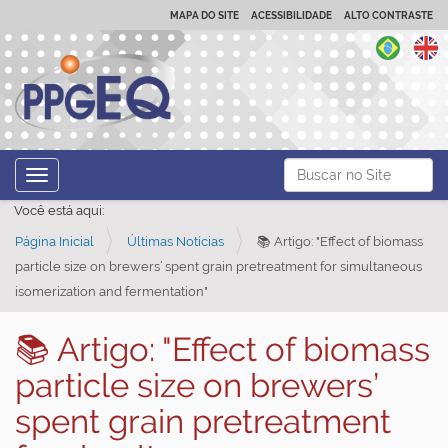
MAPA DO SITE
ACESSIBILIDADE
ALTO CONTRASTE
N
Busca
Toggle navigation
a
Busca Avançada…
Você está aqui:
v
Página Inicial
Últimas Notícias
📚 Artigo: "Effect of biomass
e
particle size on brewers’ spent grain pretreatment for simultaneous
g
isomerization and fermentation"
a
ç
📚 Artigo: "Effect of biomass
ã
particle size on brewers’
o
spent grain pretreatment