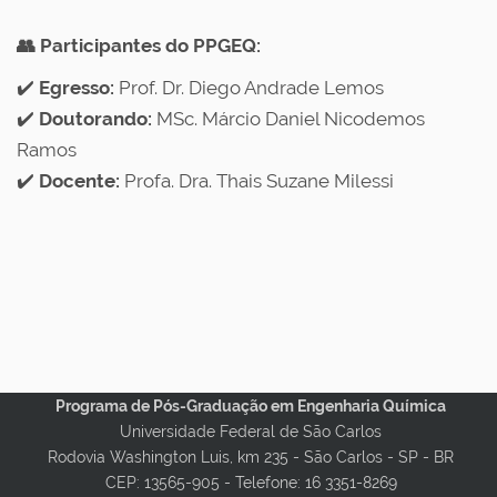
👥 Participantes do PPGEQ:
✔️
Egresso:
Prof. Dr. Diego Andrade Lemos
✔️
Doutorando:
MSc. Márcio Daniel Nicodemos
Ramos
✔️
Docente:
Profa. Dra. Thais Suzane Milessi
Programa de Pós-Graduação em Engenharia Química
Universidade Federal de São Carlos
Rodovia Washington Luis, km 235 - São Carlos - SP - BR
CEP: 13565-905 -
Telefone: 16 3351-8269