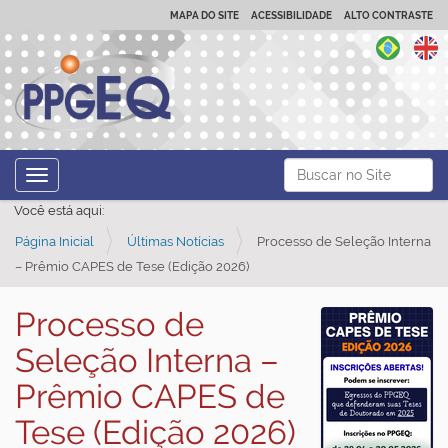
MAPA DO SITE
ACESSIBILIDADE
ALTO CONTRASTE
N
Busca
Toggle navigation
a
Busca Avançada…
Você está aqui:
v
Página Inicial
Últimas Notícias
Processo de Seleção Interna
e
– Prêmio CAPES de Tese (Edição 2026)
g
a
Processo de
ç
Seleção Interna –
ã
o
Prêmio CAPES de
Tese (Edição 2026)