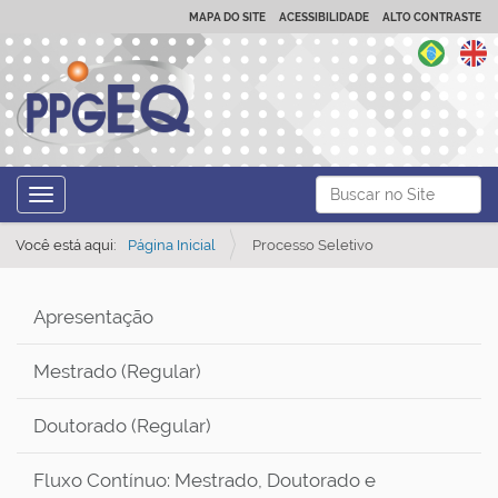
MAPA DO SITE
ACESSIBILIDADE
ALTO CONTRASTE
N
Busca
Toggle navigation
a
Busca Avançada…
v
Você está aqui:
Página Inicial
Processo Seletivo
e
g
Apresentação
a
ç
Mestrado (Regular)
ã
Doutorado (Regular)
o
Fluxo Contínuo: Mestrado, Doutorado e