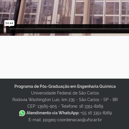
Programa de Pós-Graduação em Engenharia Química
Universidade Federal de São Carlos
Rodovia Washington Luis, km 235 - São Carlos - SP - BR
CEP: 13565-905 -
Telefone: 16 3351-8269
Atendimento via WhatsApp:
+55 16 3351-8269
E-mail: ppgeq-coordenacao@ufscar.br