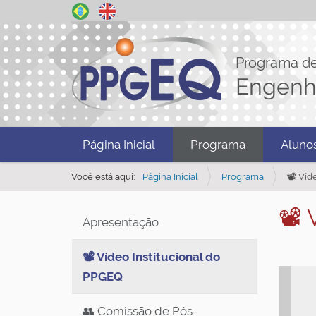
Programa d
Engenh
N
Página Inicial
Programa
Aluno
a
v
Você está aqui:
Página Inicial
Programa
📽️ Ví
e
📽️
g
Apresentação
a
ç
📽️ Vídeo Institucional do
ã
PPGEQ
o
👥 Comissão de Pós-