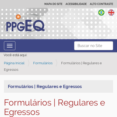
MAPA DO SITE
ACESSIBILIDADE
ALTO CONTRASTE
N
Busca
Toggle navigation
a
Busca Avançada…
Você está aqui:
v
Página Inicial
Formulários
Formulários | Regulares e
e
Egressos
g
a
ç
Formulários | Regulares e Egressos
ã
Formulários | Regulares e
o
Egressos