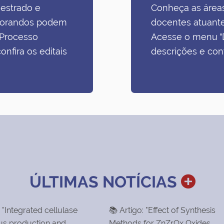
mestrado e
Conheça as áreas
torandos podem
docentes atuant
"Processo
Acesse o menu "D
onfira os editais
descrições e con
ÚLTIMAS NOTÍCIAS
: "Integrated cellulase
📚 Artigo: "Effect of Synthesis
us production and
Methods for ZnZrOx Oxides