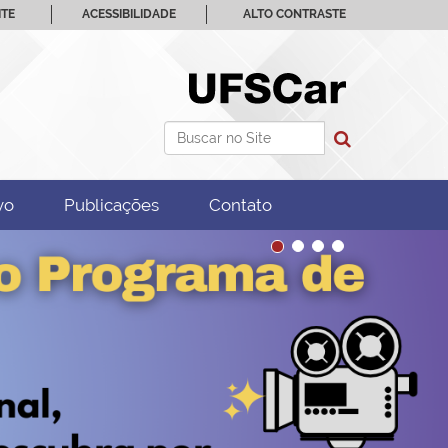
ITE
ACESSIBILIDADE
ALTO CONTRASTE
Busca
Busca Avançada…
vo
Publicações
Contato
1
2
3
4