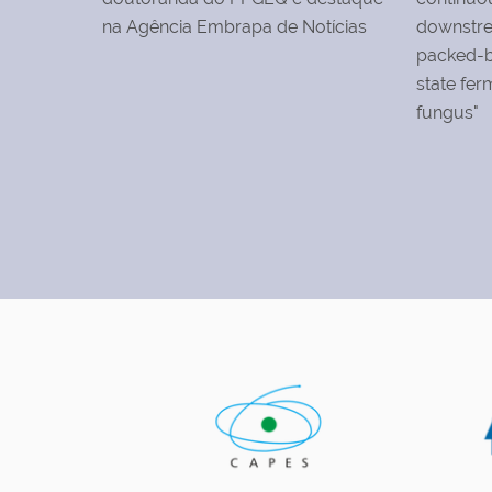
na Agência Embrapa de Notícias
downstre
packed-be
state fer
fungus"