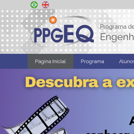
Programa d
Engenh
N
Página Inicial
Programa
Aluno
a
v
e
g
a
ç
ã
o