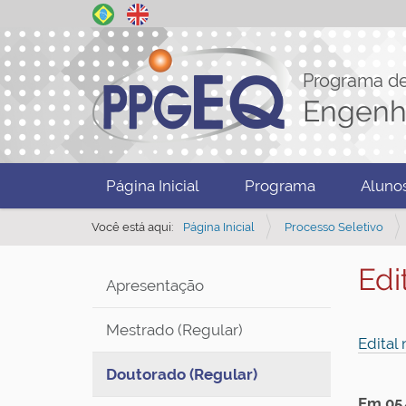
Programa d
Engenh
N
Página Inicial
Programa
Aluno
a
v
Você está aqui:
Página Inicial
Processo Seletivo
e
Edi
g
Apresentação
a
ç
Mestrado (Regular)
Edital 
ã
Doutorado (Regular)
o
Em 05