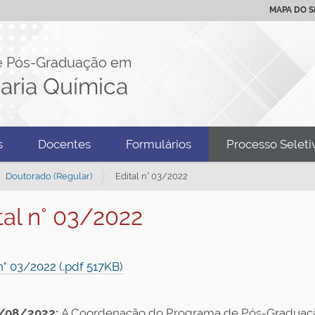
MAPA DO S
e Pós-Graduação em
aria Química
s
Docentes
Formulários
Processo Seleti
Doutorado (Regular)
Edital n° 03/2022
tal n° 03/2022
n° 03/2022 (.pdf 517KB)
/08/2022:
A Coordenação do Programa de Pós-Graduaç