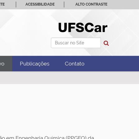
ITE
ACESSIBILIDADE
ALTO CONTRASTE
Busca
Busca Avançada…
vo
Publicações
Contato
ão em Engenharia Química (PPGEQ) da