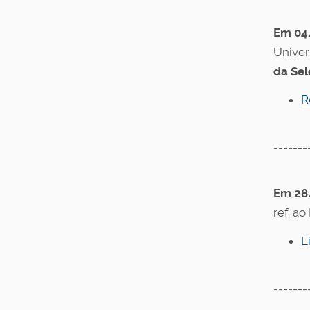
Em 04
Univer
da Sel
R
-------
Em 28
ref. ao
L
-------