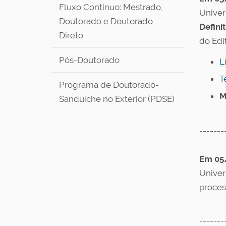
Fluxo Contínuo: Mestrado,
Univer
Doutorado e Doutorado
Defini
Direto
do Edit
Pós-Doutorado
L
T
Programa de Doutorado-
M
Sanduíche no Exterior (PDSE)
-------
Em 05
Univer
proces
-------