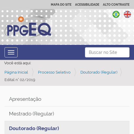
MAPA DO SITE
ACESSIBILIDADE
ALTO CONTRASTE
N
Busca
Toggle navigation
a
Busca Avançada…
Você está aqui:
v
Página Inicial
Processo Seletivo
Doutorado (Regular)
e
Edital n° 02/2019
g
a
ç
Apresentação
ã
Mestrado (Regular)
o
Doutorado (Regular)