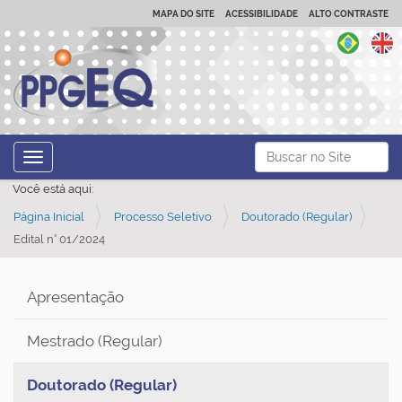
MAPA DO SITE
ACESSIBILIDADE
ALTO CONTRASTE
N
Busca
Toggle navigation
a
Busca Avançada…
Você está aqui:
v
Página Inicial
Processo Seletivo
Doutorado (Regular)
e
Edital n° 01/2024
g
a
ç
Apresentação
ã
Mestrado (Regular)
o
Doutorado (Regular)