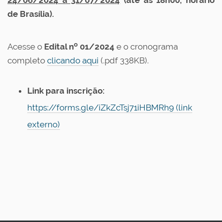
24/06/2024 a 31/07/2024
(até as 18h00, horário
de Brasília).
o
Acesse o
Edital n
01/2024
e o cronograma
completo
clicando aqui
(.pdf 338KB).
Link para inscrição:
https://forms.gle/iZkZcTsj71iHBMRh9 (link
externo)