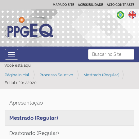
MAPA DO SITE
ACESSIBILIDADE
ALTO CONTRASTE
N
Busca
Toggle navigation
a
Busca Avançada…
Você está aqui:
v
Página Inicial
Processo Seletivo
Mestrado (Regular)
e
Edital n° 01/2020
g
a
ç
Apresentação
ã
Mestrado (Regular)
o
Doutorado (Regular)