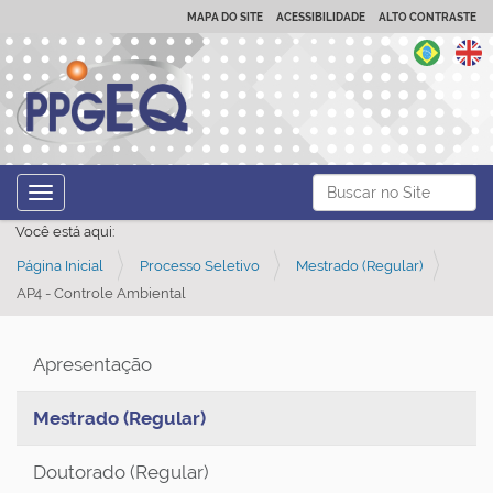
MAPA DO SITE
ACESSIBILIDADE
ALTO CONTRASTE
N
Busca
Toggle navigation
a
Busca Avançada…
Você está aqui:
v
Página Inicial
Processo Seletivo
Mestrado (Regular)
e
AP4 - Controle Ambiental
g
a
ç
Apresentação
ã
Mestrado (Regular)
o
Doutorado (Regular)