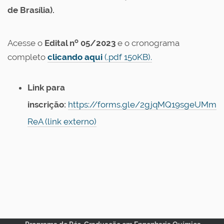
de Brasília).
o
Acesse o
Edital n
05/2023
e o cronograma
completo
clicando aqui
(.pdf 150KB).
Link para
inscrição:
https://forms.gle/2gjqMQ19sgeUMm
ReA (link externo)