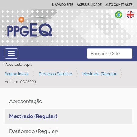
MAPA DO SITE
ACESSIBILIDADE
ALTO CONTRASTE
N
Busca
Toggle navigation
a
Busca Avançada…
Você está aqui:
v
Página Inicial
Processo Seletivo
Mestrado (Regular)
e
Edital n° 05/2023
g
a
ç
Apresentação
ã
Mestrado (Regular)
o
Doutorado (Regular)