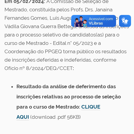
Em 05/02/2024:
A Comissão de Seleção de
Mestrado, constituída pelos Profs. Drs. Janaína
Fernandes Gomes, Luis Augusto Martins Ruotolo e
Vádila Giovana Guerra Bettega, analisou as inscrições
para o processo seletivo de candidatos(as) para o
curso de Mestrado - Edital n° 05/2023 e a
Coordenação do PPGEQ torna público os resultados
de
inscrições deferidas e indeferidas
, conforme
Ofício nº 8/2024/DEQ/CCET
:
Resultado da análise de deferimento das
inscrições relativas ao processo de seleção
para o curso de Mestrado:
CLIQUE
AQUI
(download .pdf 56KB)