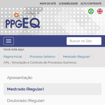
MAPA DO SITE
ACESSIBILIDADE
ALTO CONTRASTE
N
Busca
Toggle navigation
a
Busca Avançada…
Você está aqui:
v
Página Inicial
Processo Seletivo
Mestrado (Regular)
e
AP5 - Simulação e Controle de Processos Químicos
g
a
ç
Apresentação
ã
Mestrado (Regular)
o
Doutorado (Regular)