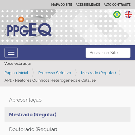
MAPA DO SITE
ACESSIBILIDADE
ALTO CONTRASTE
N
Busca
Toggle navigation
a
Busca Avançada…
Você está aqui:
v
Página Inicial
Processo Seletivo
Mestrado (Regular)
e
AP2 - Reatores Químicos Heterogêneos e Catálise
g
a
ç
Apresentação
ã
Mestrado (Regular)
o
Doutorado (Regular)