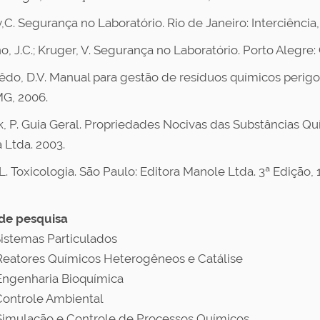
,C. Segurança no Laboratório. Rio de Janeiro: Interciência,
o, J.C.; Kruger, V. Segurança no Laboratório. Porto Alegre:
êdo, D.V. Manual para gestão de resíduos químicos perigos
G, 2006.
k, P. Guia Geral. Propriedades Nocivas das Substâncias Qu
 Ltda. 2003.
 L. Toxicologia. São Paulo: Editora Manole Ltda. 3ª Edição, 
de pesquisa
Sistemas Particulados
Reatores Químicos Heterogêneos e Catálise
Engenharia Bioquímica
Controle Ambiental
Simulação e Controle de Processos Químicos