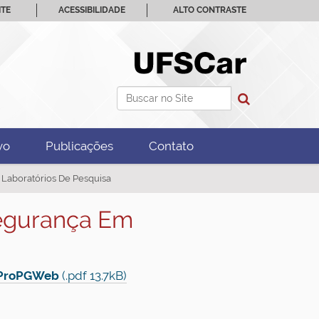
ITE
ACESSIBILIDADE
ALTO CONTRASTE
Busca
Busca Avançada…
vo
Publicações
Contato
Laboratórios De Pesquisa
egurança Em
 ProPGWeb
(.pdf 13.7kB)