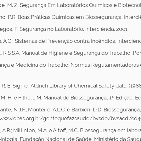
e, M. Z. Segurança Em Laboratórios Químicos e Biotecno
ho, P.R. Boas Práticas Químicas em Biossegurança, Interciê
egos, F. Segurança no Laboratório. Interciência. 2001.
 A.G., Sistemas de Prevenção contra Incêndios, Interciênci
, R.S.S.A. Manual de Higiene e Segurança do Trabalho, Por
nça e Medicina do Trabalho: Normas Regulamentadoras do 
 R. E. Sigma-Aldrich Library of Chemical Safety data. (198
 M. H. e Filho, J.M. Manual de Biossegurança, 1ª. Edição, E
nte, N.J.F.; Monteiro, A.L.C. e Barbieri, D.D. Biossegurança
/www.opas.org.br/gentequefazsaude/bvsde/bvsacd/cd49
 A.R.; Millinton, M.A. e Altoff, M.C. Biossegurança em lab
iologia, Fundação Nacional de Saúde, Ministério da Saúde