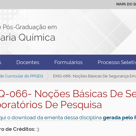
MAPA DO S
e Pós-Graduação em
aria Química
s
Docentes
Formulários
Processo Seleti
de Curricular do PPGEQ
ENQ-066- Noções Básicas De Segurança Em 
-066- Noções Básicas De S
oratórios De Pesquisa
qui o download da ementa dessa disciplina
gerada pelo
 de Créditos:
3