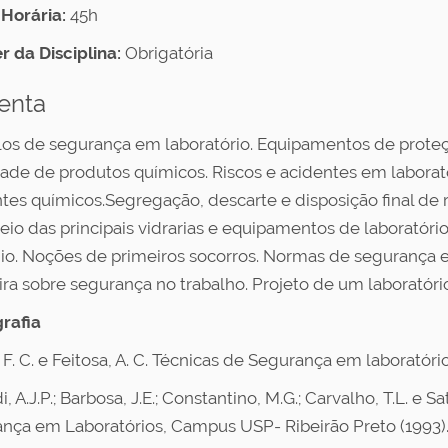
Horária:
45h
r da Disciplina:
Obrigatória
enta
os de segurança em laboratório. Equipamentos de proteção
dade de produtos químicos. Riscos e acidentes em laborat
tes químicos.Segregação, descarte e disposição final de 
io das principais vidrarias e equipamentos de laboratór
io. Noções de primeiros socorros. Normas de segurança e b
eira sobre segurança no trabalho. Projeto de um laboratóri
grafia
, F. C. e Feitosa, A. C. Técnicas de Segurança em laboratór
i, A.J.P.; Barbosa, J.E.; Constantino, M.G.; Carvalho, T.L. e S
nça em Laboratórios, Campus USP- Ribeirão Preto (1993)