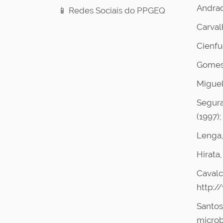
Andrad
📱 Redes Sociais do PPGEQ
Carval
Cienfu
Gomes,
Miguel
Segura
(1997);
Lenga,
Hirata,
Cavalca
http:/
Santos,
microb