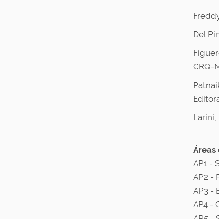
Freddy
Del Pin
Figuer
CRQ-M
Patnai
Editora
Larini,
Áreas 
AP1 - 
AP2 - 
AP3 - 
AP4 - 
AP5 - 