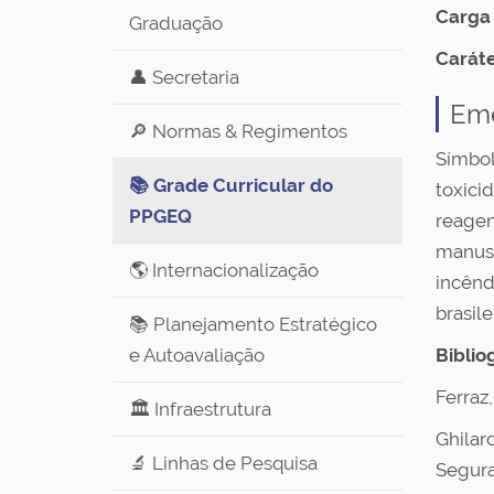
Carga 
Graduação
Caráte
👤 Secretaria
Em
🔎 Normas & Regimentos
Símbol
📚 Grade Curricular do
toxici
PPGEQ
reagen
manuse
🌎 Internacionalização
incênd
brasil
📚 Planejamento Estratégico
e Autoavaliação
Biblio
Ferraz
🏛️ Infraestrutura
Ghilard
🔬 Linhas de Pesquisa
Segura