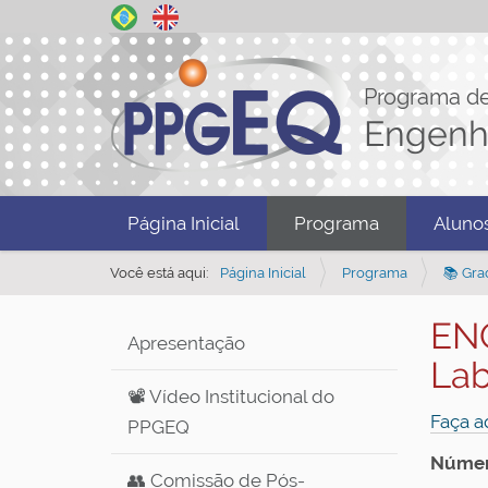
Programa d
Engenh
N
Página Inicial
Programa
Aluno
a
v
Você está aqui:
Página Inicial
Programa
📚 Gra
e
ENQ
g
Apresentação
a
Lab
ç
📽️ Vídeo Institucional do
Faça a
ã
PPGEQ
o
Número
👥 Comissão de Pós-