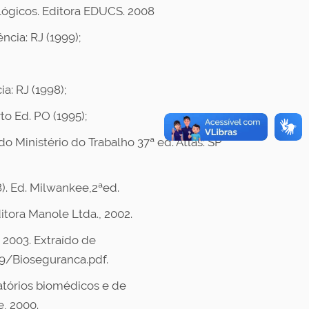
lógicos. Editora EDUCS. 2008
ncia: RJ (1999);
a: RJ (1998);
to Ed. PO (1995);
Ministério do Trabalho 37ª ed. Atlas: SP
8). Ed. Milwankee,2ªed.
ditora Manole Ltda., 2002.
, 2003. Extraído de
/Bioseguranca.pdf.
oratórios biomédicos e de
, 2000.