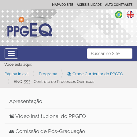
MAPA DO SITE
ACESSIBILIDADE
ALTO CONTRASTE
N
Busca
Toggle navigation
a
Busca Avançada…
Você está aqui:
v
Página Inicial
Programa
📚 Grade Curricular do PPGEQ
e
ENQ-553 - Controle de Processos Químicos
g
a
ç
Apresentação
ã
📽️ Vídeo Institucional do PPGEQ
o
👥 Comissão de Pós-Graduação