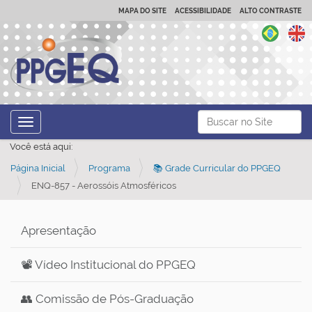
MAPA DO SITE
ACESSIBILIDADE
ALTO CONTRASTE
N
Busca
Toggle navigation
a
Busca Avançada…
Você está aqui:
v
Página Inicial
Programa
📚 Grade Curricular do PPGEQ
e
ENQ-857 - Aerossóis Atmosféricos
g
a
ç
Apresentação
ã
📽️ Vídeo Institucional do PPGEQ
o
👥 Comissão de Pós-Graduação