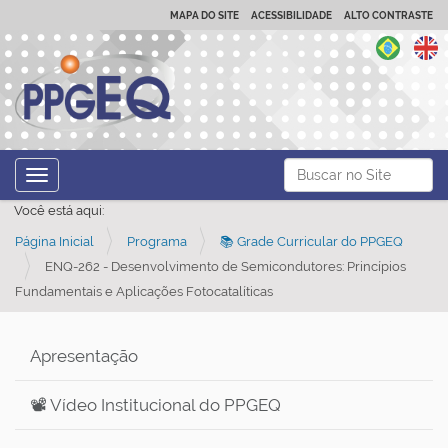
MAPA DO SITE
ACESSIBILIDADE
ALTO CONTRASTE
N
Busca
Toggle navigation
a
Busca Avançada…
Você está aqui:
v
Página Inicial
Programa
📚 Grade Curricular do PPGEQ
e
ENQ-262 - Desenvolvimento de Semicondutores: Princípios
g
Fundamentais e Aplicações Fotocatalíticas
a
ç
Apresentação
ã
o
📽️ Vídeo Institucional do PPGEQ