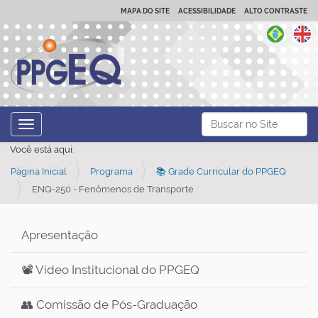
MAPA DO SITE
ACESSIBILIDADE
ALTO CONTRASTE
N
Busca
Toggle navigation
a
Busca Avançada…
Você está aqui:
v
Página Inicial
Programa
📚 Grade Curricular do PPGEQ
e
ENQ-250 - Fenômenos de Transporte
g
a
ç
Apresentação
ã
📽️ Vídeo Institucional do PPGEQ
o
👥 Comissão de Pós-Graduação