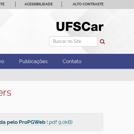
ITE
ACESSIBILIDADE
ALTO CONTRASTE
Busca
Busca Avançada…
vo
Publicações
Contato
ers
rada pelo ProPGWeb
(.pdf 9.0kB)