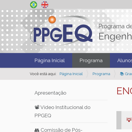
Programa d
Engenh
N
Página Inicial
Programa
Aluno
a
v
Você está aqui:
Página Inicial
Programa
📚 Gra
e
ENQ
g
Apresentação
a
ç
📽️ Vídeo Institucional do
ã
PPGEQ

o
👥 Comissão de Pós-