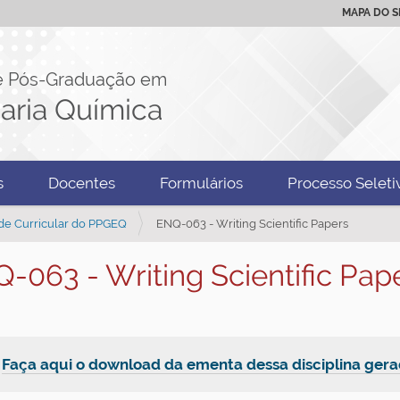
MAPA DO S
e Pós-Graduação em
aria Química
s
Docentes
Formulários
Processo Seleti
de Curricular do PPGEQ
ENQ-063 - Writing Scientific Papers
-063 - Writing Scientific Pap

Faça aqui o download da ementa dessa disciplina ge