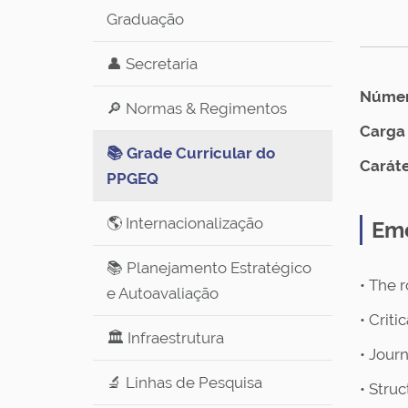
Graduação
👤 Secretaria
Número
🔎 Normas & Regimentos
Carga 
📚 Grade Curricular do
Caráte
PPGEQ
🌎 Internacionalização
Em
📚 Planejamento Estratégico
• The r
e Autoavaliação
• Criti
🏛️ Infraestrutura
• Journ
🔬 Linhas de Pesquisa
• Struc