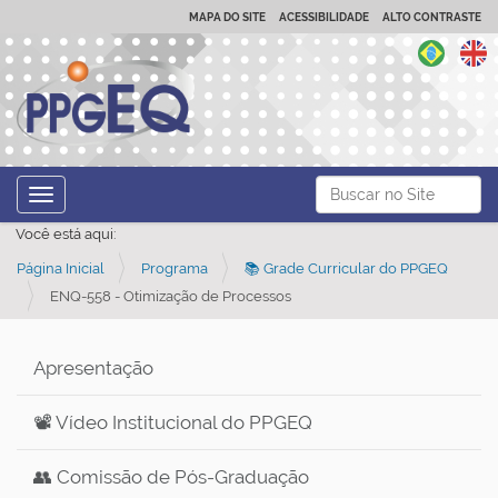
MAPA DO SITE
ACESSIBILIDADE
ALTO CONTRASTE
N
Busca
Toggle navigation
a
Busca Avançada…
Você está aqui:
v
Página Inicial
Programa
📚 Grade Curricular do PPGEQ
e
ENQ-558 - Otimização de Processos
g
a
ç
Apresentação
ã
📽️ Vídeo Institucional do PPGEQ
o
👥 Comissão de Pós-Graduação