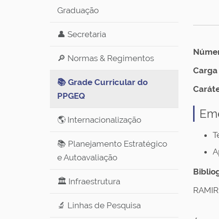
Graduação
👤 Secretaria
Número
🔎 Normas & Regimentos
Carga 
📚 Grade Curricular do
Caráte
PPGEQ
Em
🌎 Internacionalização
T
📚 Planejamento Estratégico
A
e Autoavaliação
Biblio
🏛️ Infraestrutura
RAMIRE
🔬 Linhas de Pesquisa