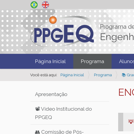
Programa d
Engenh
N
Página Inicial
Programa
Aluno
a
v
Você está aqui:
Página Inicial
Programa
📚 Gra
e
ENQ
g
Apresentação
a
ç
📽️ Vídeo Institucional do
ã
PPGEQ

o
👥 Comissão de Pós-