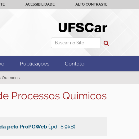
ITE
ACESSIBILIDADE
ALTO CONTRASTE
Busca
Busca Avançada…
vo
Publicações
Contato
s Químicos
de Processos Químicos
rada pelo ProPGWeb
(.pdf 8.9kB)