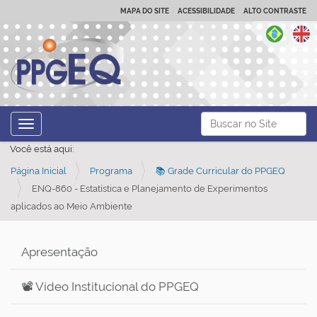
MAPA DO SITE
ACESSIBILIDADE
ALTO CONTRASTE
N
Busca
Toggle navigation
a
Busca Avançada…
Você está aqui:
v
Página Inicial
Programa
📚 Grade Curricular do PPGEQ
e
ENQ-860 - Estatística e Planejamento de Experimentos
g
aplicados ao Meio Ambiente
a
ç
Apresentação
ã
o
📽️ Vídeo Institucional do PPGEQ