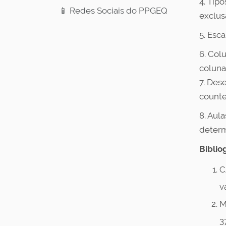
4. Tipo
📱 Redes Sociais do PPGEQ
exclus
5. Esca
6. Col
coluna
7. Des
counte
8. Aula
determ
Biblio
C
v
M
3