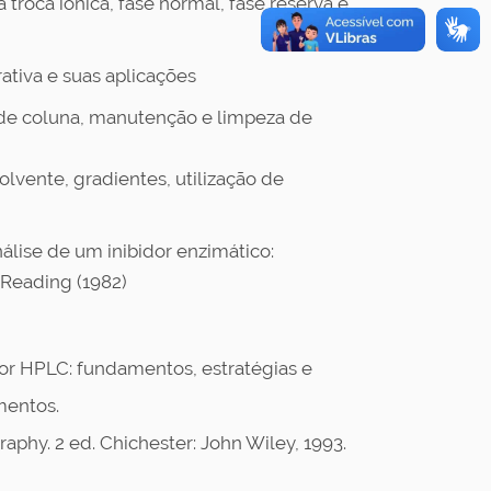
a troca iônica, fase normal, fase reserva e
rativa e suas aplicações
a de coluna, manutenção e limpeza de
lvente, gradientes, utilização de
análise de um inibidor enzimático:
Reading (1982)
or HPLC: fundamentos, estratégias e
mentos.
aphy. 2 ed. Chichester: John Wiley, 1993.