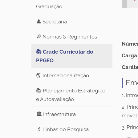
Graduação
👤 Secretaria
🔎 Normas & Regimentos
Número
📚 Grade Curricular do
Carga 
PPGEQ
Caráte
🌎 Internacionalização
Em
📚 Planejamento Estratégico
1. Int
e Autoavaliação
2. Pri
🏛️ Infraestrutura
móvel
3. Pri
🔬 Linhas de Pesquisa