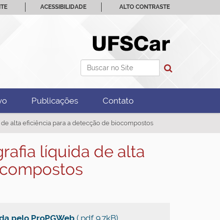
ITE
ACESSIBILIDADE
ALTO CONTRASTE
Busca
Busca Avançada…
vo
Publicações
Contato
 de alta eficiência para a detecção de biocompostos
fia líquida de alta
iocompostos
rada pelo ProPGWeb
(.pdf 9.7kB)