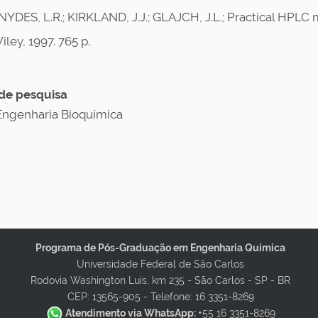
NYDES, L.R.; KIRKLAND, J.J.; GLAJCH, J.L.; Practical HPL
iley, 1997. 765 p.
de pesquisa
Engenharia Bioquímica
Programa de Pós-Graduação em Engenharia Química
Universidade Federal de São Carlos
Rodovia Washington Luis, km 235 - São Carlos - SP - BR
CEP: 13565-905 -
Telefone: 16 3351-8269
Atendimento via WhatsApp:
+55 16 3351-8269