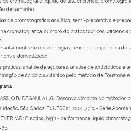
s de cromatografia líquida de alta eficiência: cromatografi
ão de tamanho
las de cromatografias: analítica, semi-preparativa e prepa
una cromatográfica: número de pratos teóricos, eficiênci
s
envolvimento de metodologias: teoria da força iônica de so
rions e derivatização
s práticas: análise de açúcares, análise de antibióticos e 
inação de ácido clavulânico pelo método de Foustone e 
grafia
ASS, Q.B.; DEGANI, A.L.G.; Desenvolvimento de métodos p
alidação. São Carlos: EdUFSCar, 2001. 77 p. - Série Aponta
EYER, V.R.; Practical high - performance liquid chromatogr
76p.