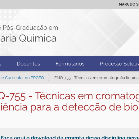
MAPA DO S
e Pós-Graduação em
aria Química
s
Docentes
Formulários
Processo Seleti
de Curricular do PPGEQ
ENQ-755 - Técnicas em cromatografia líquida
-755 - Técnicas em cromatogra
ciência para a detecção de b

Faça aqui o download da ementa dessa disciplina ge