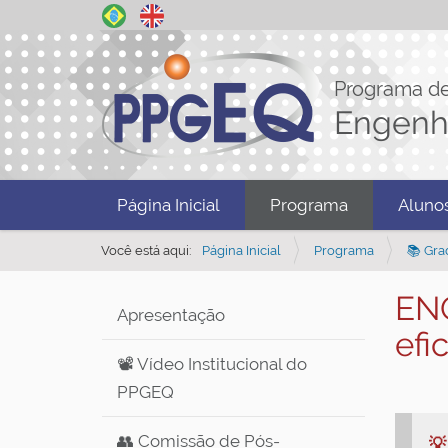
Programa d
Engenh
N
Página Inicial
Programa
Aluno
a
v
Você está aqui:
Página Inicial
Programa
📚 Gra
e
ENQ
g
Apresentação
a
efi
ç
📽️ Vídeo Institucional do
ã
PPGEQ
o
👥 Comissão de Pós-
