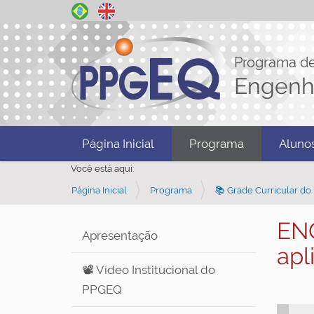
Programa d
Engenh
N
Página Inicial
Programa
Aluno
a
Você está aqui:
v
Página Inicial
Programa
📚 Grade Curricular d
e
g
ENQ
a
Apresentação
apl
ç
📽️ Vídeo Institucional do
ã
PPGEQ
o