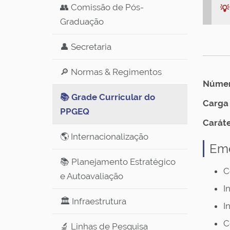
👥 Comissão de Pós-

Graduação
👤 Secretaria
🔎 Normas & Regimentos
Número
📚 Grade Curricular do
Carga 
PPGEQ
Caráte
🌎 Internacionalização
Em
📚 Planejamento Estratégico
C
e Autoavaliação
I
🏛️ Infraestrutura
I
C
🔬 Linhas de Pesquisa