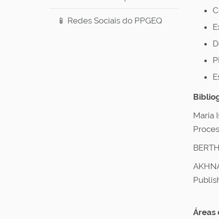
C
📱 Redes Sociais do PPGEQ
E
D
P
E
Biblio
Maria 
Proces
BERTHO
AKHNAZ
Publish
Áreas 