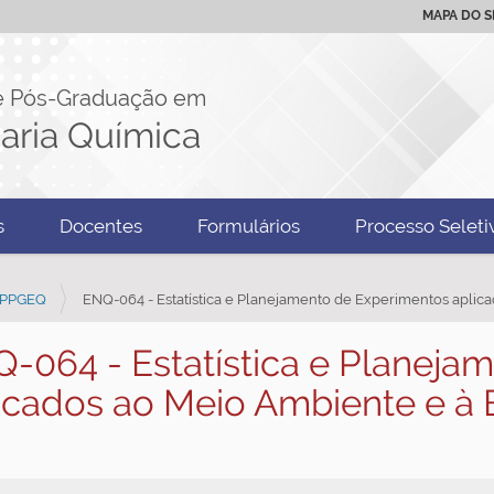
MAPA DO S
e Pós-Graduação em
aria Química
s
Docentes
Formulários
Processo Seleti
o PPGEQ
ENQ-064 - Estatística e Planejamento de Experimentos aplic
-064 - Estatística e Planeja
icados ao Meio Ambiente e à 