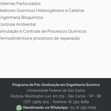
Sistemas Particulados
Reatores Químicos Heterogêneos e Catálise
Engenharia Bioquímica
Controle Ambiental
Simulação e Controle de Processos Químicos
Termodinâmica e processos de separação
Programa de Pós-Graduação em Engenharia Química
Universidade Federal de São Carlos
Rodovia Washington Luis, km 235 - São Carlos - SP - BR
CEP: 13565-905 -
Telefone: 16 3351-8269
Atendimento via WhatsApp:
+55 16 3351-8269