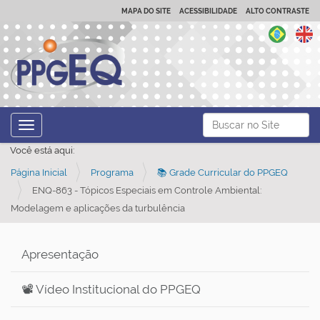
MAPA DO SITE
ACESSIBILIDADE
ALTO CONTRASTE
N
Busca
Toggle navigation
a
Busca Avançada…
Você está aqui:
v
Página Inicial
Programa
📚 Grade Curricular do PPGEQ
e
ENQ-863 - Tópicos Especiais em Controle Ambiental:
g
Modelagem e aplicações da turbulência
a
ç
Apresentação
ã
o
📽️ Vídeo Institucional do PPGEQ