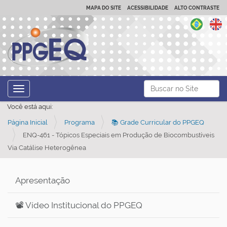
MAPA DO SITE
ACESSIBILIDADE
ALTO CONTRASTE
N
Busca
Toggle navigation
a
Busca Avançada…
Você está aqui:
v
Página Inicial
Programa
📚 Grade Curricular do PPGEQ
e
ENQ-461 - Tópicos Especiais em Produção de Biocombustíveis
g
Via Catálise Heterogênea
a
ç
Apresentação
ã
o
📽️ Vídeo Institucional do PPGEQ