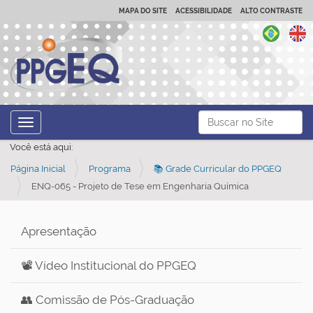
MAPA DO SITE
ACESSIBILIDADE
ALTO CONTRASTE
N
Busca
Toggle navigation
a
Busca Avançada…
Você está aqui:
v
Página Inicial
Programa
📚 Grade Curricular do PPGEQ
e
ENQ-065 - Projeto de Tese em Engenharia Química
g
a
ç
Apresentação
ã
📽️ Vídeo Institucional do PPGEQ
o
👥 Comissão de Pós-Graduação