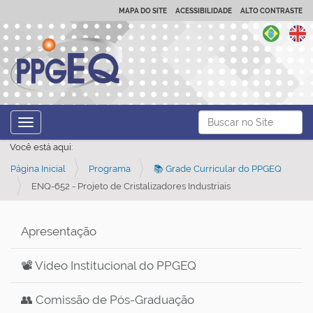
MAPA DO SITE
ACESSIBILIDADE
ALTO CONTRASTE
N
Busca
Toggle navigation
a
Busca Avançada…
Você está aqui:
v
Página Inicial
Programa
📚 Grade Curricular do PPGEQ
e
ENQ-652 - Projeto de Cristalizadores Industriais
g
a
ç
Apresentação
ã
📽️ Vídeo Institucional do PPGEQ
o
👥 Comissão de Pós-Graduação