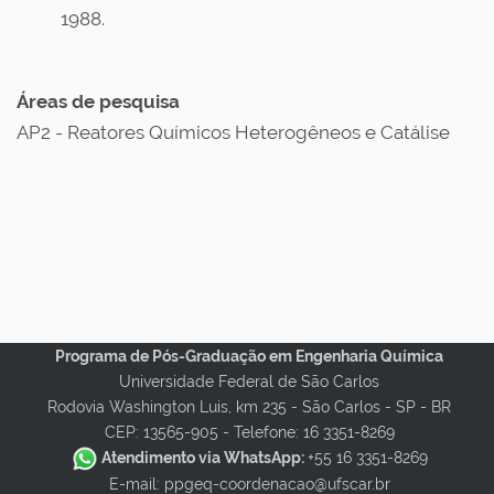
1988.
Áreas de pesquisa
AP2 - Reatores Químicos Heterogêneos e Catálise
Programa de Pós-Graduação em Engenharia Química
Universidade Federal de São Carlos
Rodovia Washington Luis, km 235 - São Carlos - SP - BR
CEP: 13565-905 -
Telefone: 16 3351-8269
Atendimento via WhatsApp:
+55 16 3351-8269
E-mail: ppgeq-coordenacao@ufscar.br