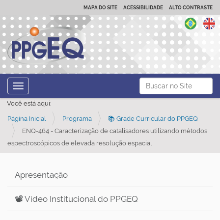
MAPA DO SITE
ACESSIBILIDADE
ALTO CONTRASTE
N
Busca
Toggle navigation
a
Busca Avançada…
Você está aqui:
v
Página Inicial
Programa
📚 Grade Curricular do PPGEQ
e
ENQ-464 - Caracterização de catalisadores utilizando métodos
g
espectroscópicos de elevada resolução espacial
a
ç
Apresentação
ã
o
📽️ Vídeo Institucional do PPGEQ